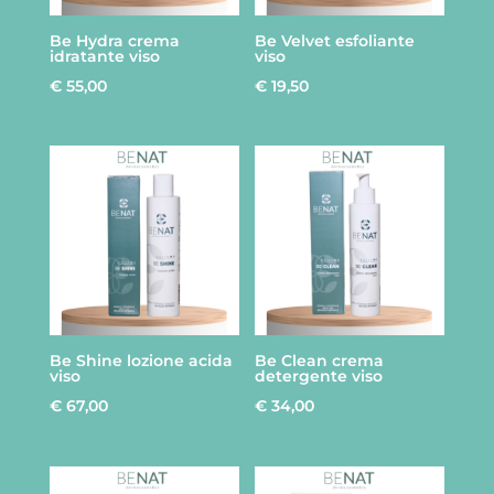
Be Hydra crema
Be Velvet esfoliante
idratante viso
viso
€
55,00
€
19,50
Be Shine lozione acida
Be Clean crema
viso
detergente viso
€
67,00
€
34,00