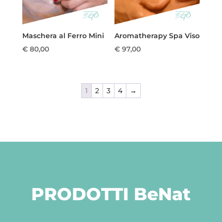
Maschera al Ferro Mini
Aromatherapy Spa Viso
€
80,00
€
97,00
1
2
3
4
→
PRODOTTI BeNat